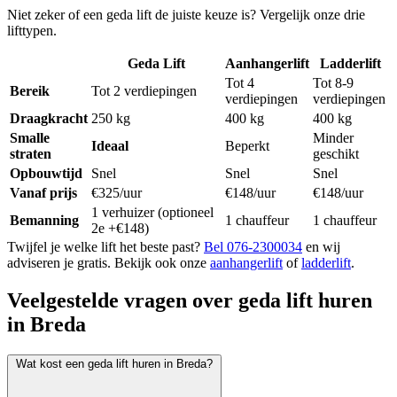
Niet zeker of een geda lift de juiste keuze is? Vergelijk onze drie
lifttypen.
Geda Lift
Aanhangerlift
Ladderlift
Tot 4
Tot 8-9
Bereik
Tot 2 verdiepingen
verdiepingen
verdiepingen
Draagkracht
250 kg
400 kg
400 kg
Smalle
Minder
Ideaal
Beperkt
straten
geschikt
Opbouwtijd
Snel
Snel
Snel
Vanaf prijs
€325/uur
€148/uur
€148/uur
1 verhuizer (optioneel
Bemanning
1 chauffeur
1 chauffeur
2e +€148)
Twijfel je welke lift het beste past?
Bel 076-2300034
en wij
adviseren je gratis. Bekijk ook onze
aanhangerlift
of
ladderlift
.
Veelgestelde vragen over geda lift huren
in Breda
Wat kost een geda lift huren in Breda?