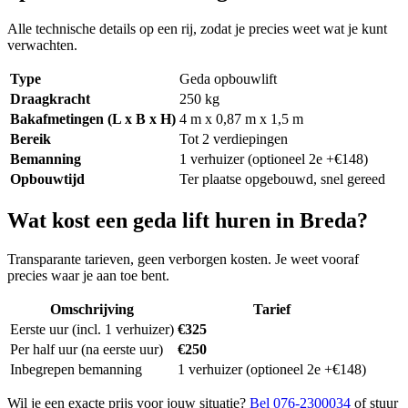
Alle technische details op een rij, zodat je precies weet wat je kunt
verwachten.
Type
Geda opbouwlift
Draagkracht
250 kg
Bakafmetingen (L x B x H)
4 m x 0,87 m x 1,5 m
Bereik
Tot 2 verdiepingen
Bemanning
1 verhuizer (optioneel 2e +€148)
Opbouwtijd
Ter plaatse opgebouwd, snel gereed
Wat kost een geda lift huren in Breda?
Transparante tarieven, geen verborgen kosten. Je weet vooraf
precies waar je aan toe bent.
Omschrijving
Tarief
Eerste uur (incl. 1 verhuizer)
€325
Per half uur (na eerste uur)
€250
Inbegrepen bemanning
1 verhuizer (optioneel 2e +€148)
Wil je een exacte prijs voor jouw situatie?
Bel 076-2300034
of stuur