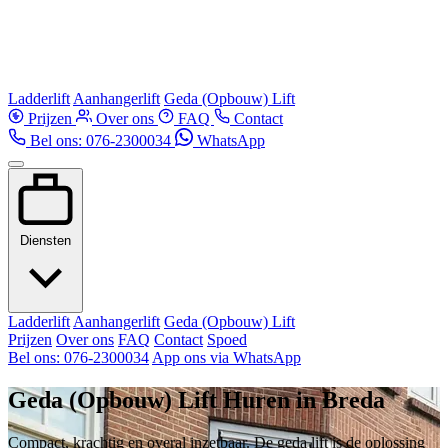
Ladderlift
Aanhangerlift
Geda (Opbouw) Lift
Prijzen
Over ons
FAQ
Contact
Bel ons: 076-2300034
WhatsApp
Diensten
Ladderlift
Aanhangerlift
Geda (Opbouw) Lift
Prijzen
Over ons
FAQ
Contact
Spoed
Bel ons: 076-2300034
App ons via WhatsApp
Geda (Opbouw) Lift Huren in Breda
Compact, krachtig en overal inzetbaar. De geda lift is de oplossing