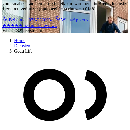
voor smalle straten en lastig bereikbare woningen in Breda. Inclusief
1 ervaren verhuizer (optioneel 2e verhuizer +€148).
Bel direct: 076-2300034
WhatsApp ons
★★★★★
5.0 uit 47 reviews
Vanaf
€325
eerste uur
Home
Diensten
Geda Lift