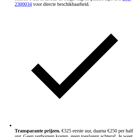
2300034
voor directe beschikbaarheid.
Transparante prijzen.
€325 eerste uur, daarna €250 per half
uur. Geen verborgen kosten, geen toeslagen achteraf. Je weet