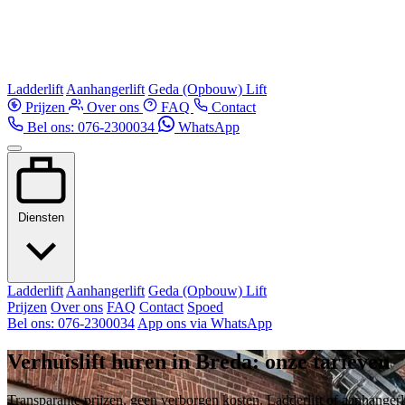
Ladderlift
Aanhangerlift
Geda (Opbouw) Lift
Prijzen
Over ons
FAQ
Contact
Bel ons: 076-2300034
WhatsApp
Diensten
Ladderlift
Aanhangerlift
Geda (Opbouw) Lift
Prijzen
Over ons
FAQ
Contact
Spoed
Bel ons: 076-2300034
App ons via WhatsApp
Verhuislift huren in Breda: onze tarieven
Transparante prijzen, geen verborgen kosten. Ladderlift of aanhangerl