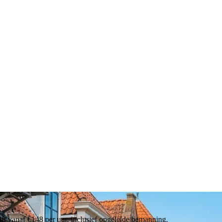
ift vanaf €148 per uur, inclusief opgeleide bemanning.