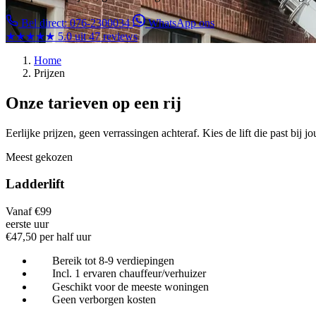
Bel direct: 076-2300034
WhatsApp ons
★★★★★
5.0 uit 47 reviews
Home
Prijzen
Onze tarieven op een rij
Eerlijke prijzen, geen verrassingen achteraf. Kies de lift die past bij 
Meest gekozen
Ladderlift
Vanaf €99
eerste uur
€47,50 per half uur
Bereik tot 8-9 verdiepingen
Incl. 1 ervaren chauffeur/verhuizer
Geschikt voor de meeste woningen
Geen verborgen kosten