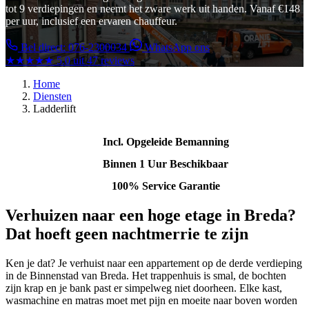
tot 9 verdiepingen en neemt het zware werk uit handen. Vanaf €148
per uur, inclusief een ervaren chauffeur.
Bel direct: 076-2300034
WhatsApp ons
★★★★★
5.0 uit 47 reviews
Home
Diensten
Ladderlift
Incl. Opgeleide Bemanning
Binnen 1 Uur Beschikbaar
100% Service Garantie
Verhuizen naar een hoge etage in Breda?
Dat hoeft geen nachtmerrie te zijn
Ken je dat? Je verhuist naar een appartement op de derde verdieping
in de Binnenstad van Breda. Het trappenhuis is smal, de bochten
zijn krap en je bank past er simpelweg niet doorheen. Elke kast,
wasmachine en matras moet met pijn en moeite naar boven worden