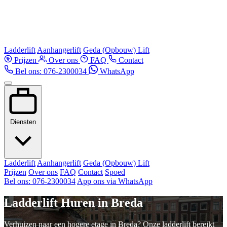
Ladderlift
Aanhangerlift
Geda (Opbouw) Lift
Prijzen
Over ons
FAQ
Contact
Bel ons: 076-2300034
WhatsApp
Diensten
Ladderlift
Aanhangerlift
Geda (Opbouw) Lift
Prijzen
Over ons
FAQ
Contact
Spoed
Bel ons: 076-2300034
App ons via WhatsApp
Ladderlift Huren in Breda
Verhuizen naar een hogere etage in Breda? Onze ladderlift bereikt