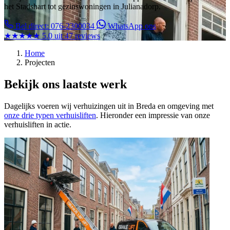
het Stadshart tot gezinswoningen in Julianadorp.
Bel direct: 076-2300034
WhatsApp ons
★★★★★
5.0 uit 47 reviews
Home
Projecten
Bekijk ons laatste werk
Dagelijks voeren wij verhuizingen uit in Breda en omgeving met
onze drie typen verhuisliften
. Hieronder een impressie van onze
verhuisliften in actie.