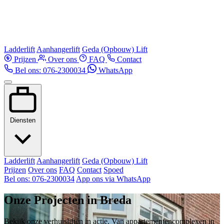
Ladderlift
Aanhangerlift
Geda (Opbouw) Lift
Prijzen
Over ons
FAQ
Contact
Bel ons: 076-2300034
WhatsApp
Diensten
Ladderlift
Aanhangerlift
Geda (Opbouw) Lift
Prijzen
Over ons
FAQ
Contact
Spoed
Bel ons: 076-2300034
App ons via WhatsApp
Onze Projecten in Breda
Bekijk onze verhuisliften in actie. Van appartementencomplexen in